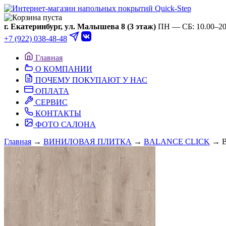
Ваша корзина пуста
г. Екатеринбург, ул. Малышева 8 (3 этаж)
ПН — СБ: 10.00–20.
+7 (922) 038-48-48
Главная
О КОМПАНИИ
ПОЧЕМУ ПОКУПАЮТ У НАС
ОПЛАТА
СЕРВИС
КОНТАКТЫ
ФОТО САЛОНА
Главная
→
ВИНИЛОВАЯ ПЛИТКА
→
BALANCE CLICK
→ В