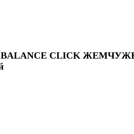
-Step BALANCE CLICK ЖЕМ
й