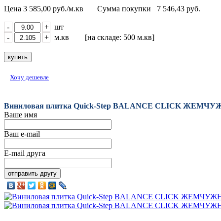
Цена
3 585,00
руб./м.кв
Сумма покупки
7 546,43
руб.
-
+
шт
-
+
м.кв [на складе: 500 м.кв]
Хочу дешевле
Виниловая плитка Quick-Step BALANCE CLICK ЖЕМЧ
Ваше имя
Ваш e-mail
E-mail друга