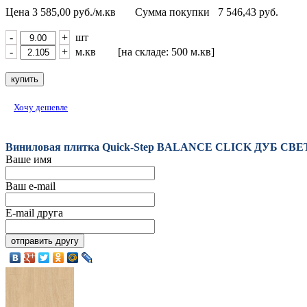
Цена
3 585,00
руб./м.кв
Сумма покупки
7 546,43
руб.
-
+
шт
-
+
м.кв [на складе: 500 м.кв]
Хочу дешевле
Виниловая плитка Quick-Step BALANCE CLICK ДУБ СВ
Ваше имя
Ваш e-mail
E-mail друга