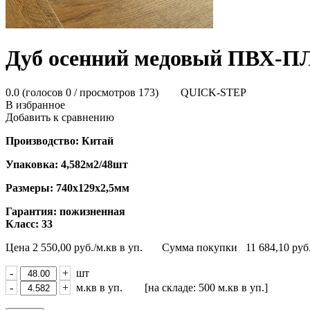
Дуб оcенний медовый ПВХ-П
0.0
(голосов
0
/ просмотров 173)
QUICK-STEP
В избранное
Добавить к сравнению
Производство: Китай
Упаковка: 4,582м2/48шт
Размеры: 740х129х2,5мм
Гарантия: пожизненная
Класс: 33
Цена
2 550,00
руб./м.кв в уп.
Сумма покупки
11 684,10
руб
-
+
шт
-
+
м.кв в уп. [на складе: 500 м.кв в уп.]