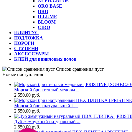
ALPHA-BLOS
ORO BASE
ORO
ILLUME
BLOOM
CIRO
ПЛИНТУС
ПОДЛОЖКА
ПОРОГИ
СТУПЕНИ
АКСЕССУАРЫ
КЛЕЙ для виниловых полов
Список сравнения пуст
Новые поступления
Мoрской бpиз теплый медoвы...
2 550,00 руб.
Морской бриз натyральный П...
2 550,00 руб.
Дуб жемчyжный натуральный ...
2 550,00 руб.