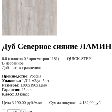
Дуб Северное сияние ЛАМИН
0.0
(голосов
0
/ просмотров 1181)
QUICK-STEP
В избранное
Добавить к сравнению
Производство:
Россия
Упаковка:
1,311 м2/уп 5шт
Размеры:
1380х190х12мм
Гарантия:
25 лет
Класс:
33 класс
Цена
3 190,00
руб./м.кв
Сумма покупки
4 182,09
руб.
-
+
шт