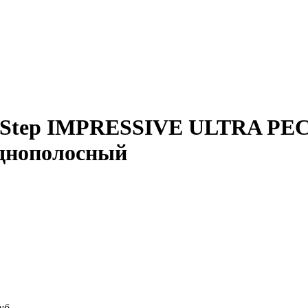
ick-Step IMPRESSIVE ULTRA
днополосный
уб.