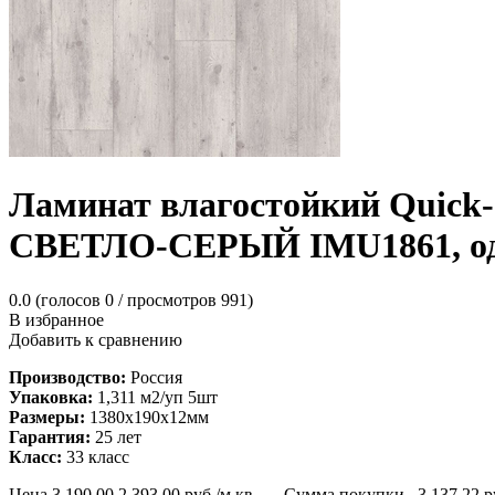
Ламинат влагостойкий Qu
СВЕТЛО-СЕРЫЙ IMU1861, о
0.0
(голосов
0
/ просмотров 991)
В избранное
Добавить к сравнению
Производство:
Россия
Упаковка:
1,311 м2/уп 5шт
Размеры:
1380х190х12мм
Гарантия:
25 лет
Класс:
33 класс
Цена
3 190,00
2 393,00
руб./м.кв
Сумма покупки
3 137,22
р