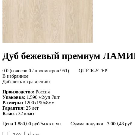
Дуб бежевый премиум ЛАМИН
0.0
(голосов
0
/ просмотров 951)
QUICK-STEP
В избранное
Добавить к сравнению
Производство:
Россия
Упаковка:
1.596 м2/уп 7шт
Размеры:
1200х190х8мм
Гарантия:
25 лет
Класс:
32 класс
Цена
1 880,00
руб./м.кв в уп.
Сумма покупки
3 000,48
руб.
-
+
шт