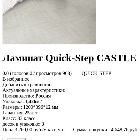
Ламинат Quick-Step CAST
0.0
(голосов
0
/ просмотров 968)
QUICK-STEP
В избранное
Добавить к сравнению
Актуальные характеристики:
Производство:
Россия
Упаковка:
1,426
м2
Размеры: 1200*396*
12
мм
Гарантия:
25
лет
Класс: 33 класс
досок в упаковке:
3
Цена
3 260,00
руб./м.кв в уп.
Сумма покупки
4 648,76
руб.