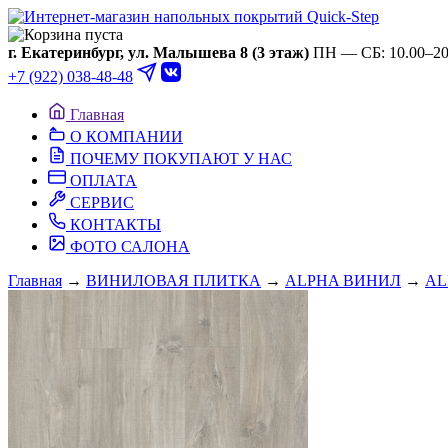
Ваша корзина пуста
г. Екатеринбург, ул. Малышева 8 (3 этаж)
ПН — СБ: 10.00–20.
+7 (922) 038-48-48
Главная
О КОМПАНИИ
ПОЧЕМУ ПОКУПАЮТ У НАС
ОПЛАТА
СЕРВИС
КОНТАКТЫ
ФОТО САЛОНА
Главная
→
ВИНИЛОВАЯ ПЛИТКА
→
ALPHA ВИНИЛ
→
AL