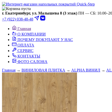
Ваша корзина пуста
г. Екатеринбург, ул. Малышева 8 (3 этаж)
ПН — СБ: 10.00–20.
+7 (922) 038-48-48
Главная
О КОМПАНИИ
ПОЧЕМУ ПОКУПАЮТ У НАС
ОПЛАТА
СЕРВИС
КОНТАКТЫ
ФОТО САЛОНА
Главная
→
ВИНИЛОВАЯ ПЛИТКА
→
ALPHA ВИНИЛ
→
AL