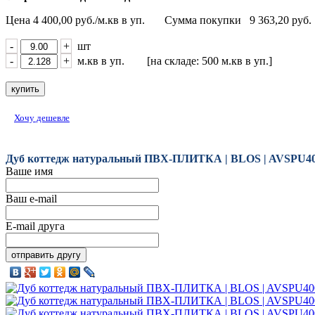
Цена
4 400,00
руб./м.кв в уп.
Сумма покупки
9 363,20
руб.
-
+
шт
-
+
м.кв в уп. [на складе: 500 м.кв в уп.]
Хочу дешевле
Дуб коттедж натуральный ПВХ-ПЛИТКА | BLOS | AVSPU4
Ваше имя
Ваш e-mail
E-mail друга