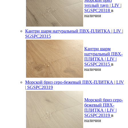
Морской бриз
теплый тауп | LIV |
SGSPC20318
в
наличии
Кантри шарм натуральный ПВХ-ПЛИТКА | LIV |
SGSPC20315
Кантри шарм
натуральный ПВХ-
ПЛИТКА | LIV |
SGSPC20315
в
наличии
Морской бриз серо-бежевый ПВХ-ПЛИТКА | LIV
| SGSPC20319
Морской бриз серо-
бежевый ПВХ-
ПЛИТКА | LIV |
SGSPC20319
в
наличии